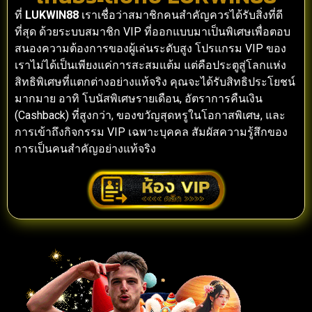
ที่
LUKWIN88
เราเชื่อว่าสมาชิกคนสำคัญควรได้รับสิ่งที่ดี
ที่สุด ด้วยระบบสมาชิก VIP ที่ออกแบบมาเป็นพิเศษเพื่อตอบ
สนองความต้องการของผู้เล่นระดับสูง โปรแกรม VIP ของ
เราไม่ได้เป็นเพียงแค่การสะสมแต้ม แต่คือประตูสู่โลกแห่ง
สิทธิพิเศษที่แตกต่างอย่างแท้จริง คุณจะได้รับสิทธิประโยชน์
มากมาย อาทิ โบนัสพิเศษรายเดือน, อัตราการคืนเงิน
(Cashback) ที่สูงกว่า, ของขวัญสุดหรูในโอกาสพิเศษ, และ
การเข้าถึงกิจกรรม VIP เฉพาะบุคคล สัมผัสความรู้สึกของ
การเป็นคนสำคัญอย่างแท้จริง