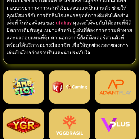
พรีเมียมของเราโดยเฉพาะ ห้องเหล่านี้ถูกออกแบบมาเพื่อ
มอบบรรยากาศการเล่นที่เงียบสงบและเป็นส่วนตัว ช่วยให้
คุณมีสมาธิกับการตัดสินใจและกลยุทธ์การเดิมพันได้อย่าง
เต็มที่ ในห้องพิเศษของ
ufabay
คุณจะได้พบกับโต๊ะเกมที่มีลิ
มิตการเดิมพันสูง เหมาะสำหรับผู้เล่นที่ต้องการความท้าทาย
และผลตอบแทนที่คุ้มค่า นอกจากนี้ยังมีดีลเลอร์ส่วนตัวที่
พร้อมให้บริการอย่างมืออาชีพ เพื่อให้ทุกช่วงเวลาของการ
เล่นเป็นไปอย่างราบรื่นและน่าประทับใจ