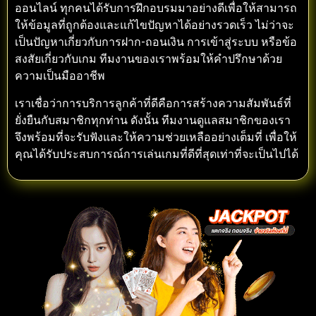
ออนไลน์ ทุกคนได้รับการฝึกอบรมมาอย่างดีเพื่อให้สามารถ
ให้ข้อมูลที่ถูกต้องและแก้ไขปัญหาได้อย่างรวดเร็ว ไม่ว่าจะ
เป็นปัญหาเกี่ยวกับการฝาก-ถอนเงิน การเข้าสู่ระบบ หรือข้อ
สงสัยเกี่ยวกับเกม ทีมงานของเราพร้อมให้คำปรึกษาด้วย
ความเป็นมืออาชีพ
เราเชื่อว่าการบริการลูกค้าที่ดีคือการสร้างความสัมพันธ์ที่
ยั่งยืนกับสมาชิกทุกท่าน ดังนั้น ทีมงานดูแลสมาชิกของเรา
จึงพร้อมที่จะรับฟังและให้ความช่วยเหลืออย่างเต็มที่ เพื่อให้
คุณได้รับประสบการณ์การเล่นเกมที่ดีที่สุดเท่าที่จะเป็นไปได้