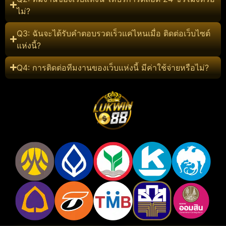
ไม่?
Q3: ฉันจะได้รับคำตอบรวดเร็วแค่ไหนเมื่อ ติดต่อเว็บไซต์
แห่งนี้?
Q4: การติดต่อทีมงานของเว็บแห่งนี้ มีค่าใช้จ่ายหรือไม่?