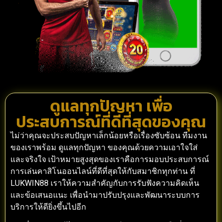
ดูแลทุกปัญหา เพื่อ
ประสบการณ์ที่ดีที่สุดของคุณ
ไม่ว่าคุณจะประสบปัญหาเล็กน้อยหรือเรื่องซับซ้อน ทีมงาน
ของเราพร้อม ดูแลทุกปัญหา ของคุณด้วยความเอาใจใส่
และจริงใจ เป้าหมายสูงสุดของเราคือการมอบประสบการณ์
การเล่นคาสิโนออนไลน์ที่ดีที่สุดให้กับสมาชิกทุกท่าน ที่
LUKWIN88 เราให้ความสำคัญกับการรับฟังความคิดเห็น
และข้อเสนอแนะ เพื่อนำมาปรับปรุงและพัฒนาระบบการ
บริการให้ดียิ่งขึ้นไปอีก