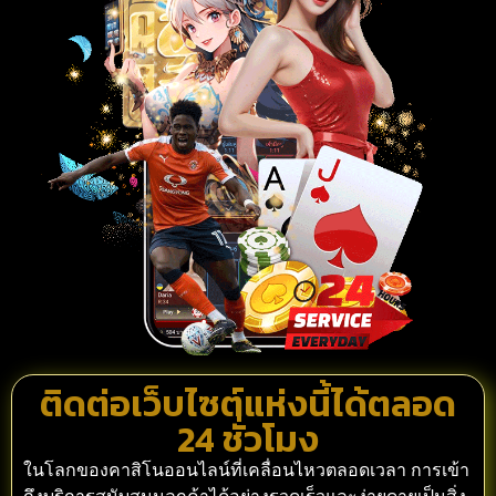
ติดต่อเว็บไซต์แห่งนี้ได้ตลอด
24 ชั่วโมง
ในโลกของคาสิโนออนไลน์ที่เคลื่อนไหวตลอดเวลา การเข้า