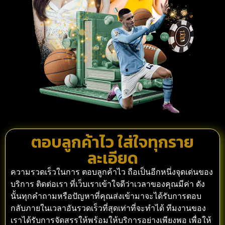
ตอบลูกค้าไว ใส่ใจทุกราย
ละเอียด
ความรวดเร็วในการ ตอบลูกค้าไว ถือเป็นอีกหนึ่งจุดเด่นของ
บริการ ติดต่อเรา ที่เว็บเราเข้าใจดีว่าเวลาของคุณมีค่า ดัง
นั้นทุกคำถามหรือปัญหาที่คุณส่งเข้ามาจะได้รับการตอบ
กลับภายในเวลาอันรวดเร็วที่สุดเท่าที่จะทำได้ ทีมงานของ
เราได้รับการจัดสรรให้พร้อมให้บริการอย่างเพียงพอ เพื่อให้