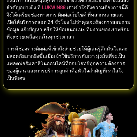
ถึงบริการสนับสนุนลูกค้าได้อย่างรวดเร็วและง่ายดายเป็นสิ่ง
สำคัญอย่างยิ่ง ที่
LUKWIN88
เราเข้าใจถึงความต้องการนี้ดี
จึงได้เตรียมช่องทางการ ติดต่อเว็บไซต์ ที่หลากหลายและ
เปิดให้บริการตลอด 24 ชั่วโมง ไม่ว่าคุณจะต้องการสอบถาม
ข้อมูล แจ้งปัญหา หรือให้ข้อเสนอแนะ ทีมงานของเราพร้อม
ที่จะช่วยเหลือคุณในทุกช่วงเวลา
การมีช่องทางติดต่อที่เข้าถึงง่ายช่วยให้ผู้เล่นรู้สึกมั่นใจและ
ปลอดภัยมากยิ่งขึ้นเมื่อเข้าใช้บริการกับเรา มุ่งมั่นที่จะเป็น
แพลตฟอร์มคาสิโนออนไลน์ที่ตอบโจทย์ทุกความต้องการ
ของผู้เล่น และการบริการลูกค้าคือหัวใจสำคัญที่เราใส่ใจ
เป็นพิเศษ