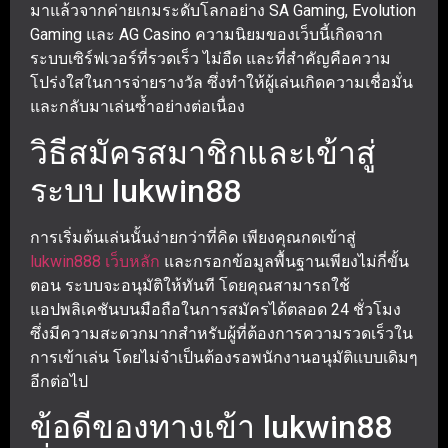
มาแล้วจากค่ายเกมระดับโลกอย่าง SA Gaming, Evolution
Gaming และ AG Casino ความนิยมของเว็บนี้เกิดจาก
ระบบเซิร์ฟเวอร์ที่รวดเร็ว ไม่อืด และที่สำคัญคือความ
โปร่งใสในการจ่ายรางวัล ซึ่งทำให้ผู้เล่นเกิดความเชื่อมั่น
และกลับมาเล่นซ้ำอย่างต่อเนื่อง
วิธีสมัครสมาชิกและเข้าสู่
ระบบ lukwin88
การเริ่มต้นเล่นนั้นง่ายกว่าที่คิด เพียงคุณกดเข้าสู่
lukwin888 เว็บหลัก
และกรอกข้อมูลพื้นฐานเพียงไม่กี่ขั้น
ตอน ระบบจะอนุมัติให้ทันที โดยคุณสามารถใช้
แอปพลิเคชันบนมือถือในการสมัครได้ตลอด 24 ชั่วโมง
ซึ่งมีความสะดวกมากสำหรับผู้ที่ต้องการความรวดเร็วใน
การเข้าเล่น โดยไม่จำเป็นต้องรอพนักงานอนุมัติแบบเดิมๆ
อีกต่อไป
ข้อดีของทางเข้า lukwin88