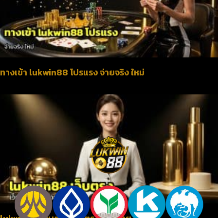
ทางเข้า lukwin88 โปรแรง จ่ายจริง ใหม่