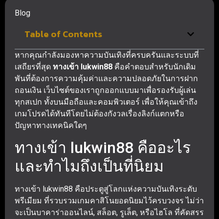
Blog
Table of Contents
หากคุณกำลังมองหาความบันเทิงที่ครบครันและระบบที่
เสถียรที่สุด
ทางเข้า lukwin88
คือคำตอบสำหรับนักเดิม
พันที่ต้องการความคุ้มค่าและความปลอดภัยในการฝาก
ถอนเงิน เว็บไซต์ของเราถูกออกแบบมาเพื่อรองรับผู้เล่น
ทุกสเปก ทั้งบนมือถือและคอมพิวเตอร์ เพื่อให้คุณเข้าถึง
เกมโปรดได้ทันทีโดยไม่ต้องกังวลเรื่องลิงก์แตกหรือ
ปัญหาทางเทคนิคใดๆ
ทางเข้า lukwin88 คืออะไร
และทำไมถึงเป็นที่นิยม
ทางเข้า lukwin88 คือประตูสู่โลกแห่งความบันเทิงระดับ
พรีเมียม ที่รวบรวมเกมคาสิโนยอดนิยมไว้ครบวงจร ไม่ว่า
จะเป็นบาคาร่าออนไลน์, สล็อต, รูเล็ต, หรือไฮโล ที่คัดสรร