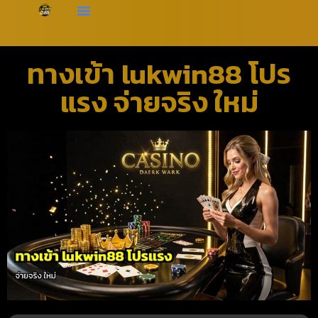
ทางเข้า lukwin88 โปร
แรง จ่ายจริง ใหม่