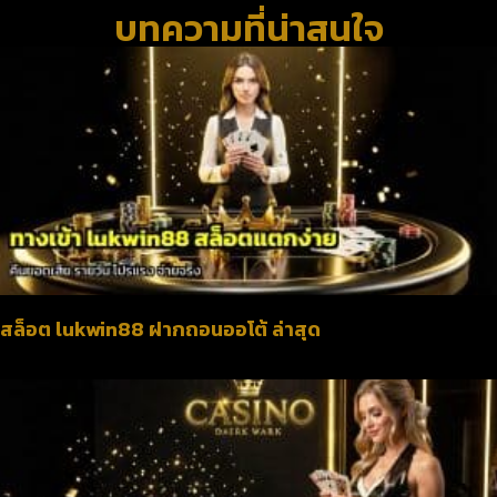
บทความที่น่าสนใจ
สล็อต lukwin88 ฝากถอนออโต้ ล่าสุด