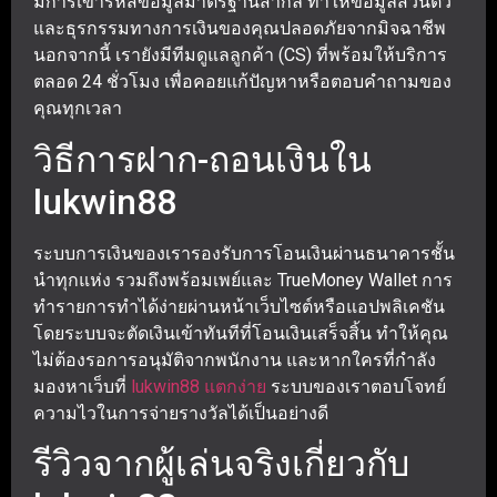
มีการเข้ารหัสข้อมูลมาตรฐานสากล ทำให้ข้อมูลส่วนตัว
และธุรกรรมทางการเงินของคุณปลอดภัยจากมิจฉาชีพ
นอกจากนี้ เรายังมีทีมดูแลลูกค้า (CS) ที่พร้อมให้บริการ
ตลอด 24 ชั่วโมง เพื่อคอยแก้ปัญหาหรือตอบคำถามของ
คุณทุกเวลา
วิธีการฝาก-ถอนเงินใน
lukwin88
ระบบการเงินของเรารองรับการโอนเงินผ่านธนาคารชั้น
นำทุกแห่ง รวมถึงพร้อมเพย์และ TrueMoney Wallet การ
ทำรายการทำได้ง่ายผ่านหน้าเว็บไซต์หรือแอปพลิเคชัน
โดยระบบจะตัดเงินเข้าทันทีที่โอนเงินเสร็จสิ้น ทำให้คุณ
ไม่ต้องรอการอนุมัติจากพนักงาน และหากใครที่กำลัง
มองหาเว็บที่
lukwin88 แตกง่าย
ระบบของเราตอบโจทย์
ความไวในการจ่ายรางวัลได้เป็นอย่างดี
รีวิวจากผู้เล่นจริงเกี่ยวกับ