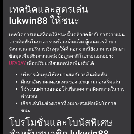
เทคนิคและสูตรเล่น
lukwin88 ให้ชนะ
เทคนิคการเล่นสล็อตให้ชนะนั้นคล้ายคลึงกับการวางแผน
วางเดิมพันในบาคาร่าหรือแบล็คแจ็ค ผู้เล่นควรศึกษา
จังหวะและบริหารเงินทุนให้ดี นอกจากนี้ยังสามารถศึกษา
ข้อมูลเพิ่มเติมจากแหล่งข้อมูลคาสิโนภายนอกอย่าง
UFABAY
เพื่อเปรียบเทียบเทคนิคเพิ่มเติมได้
บริหารเงินทุนให้เหมาะสมกับวงเงินเดิมพัน
ศึกษาอัตราผลตอบแทนของ từngเกมก่อนเริ่มเล่น
ใช้ระบบฝากถอนออโต้เพื่อลดความผิดพลาดในการ
คำนวณ
เลือกเล่นในช่วงเวลาที่เหมาะสมเพื่อเพิ่มโอกาส
ชนะ
โปรโมชั่นและโบนัสพิเศษ
สำหรับสมาชิก lukwin88