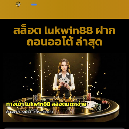
สล็อต lukwin88 ฝาก
ถอนออโต้ ล่าสุด