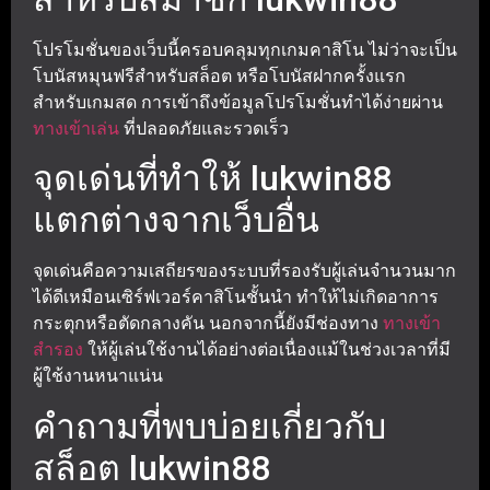
โปรโมชั่นของเว็บนี้ครอบคลุมทุกเกมคาสิโน ไม่ว่าจะเป็น
โบนัสหมุนฟรีสำหรับสล็อต หรือโบนัสฝากครั้งแรก
สำหรับเกมสด การเข้าถึงข้อมูลโปรโมชั่นทำได้ง่ายผ่าน
ทางเข้าเล่น
ที่ปลอดภัยและรวดเร็ว
จุดเด่นที่ทำให้ lukwin88
แตกต่างจากเว็บอื่น
จุดเด่นคือความเสถียรของระบบที่รองรับผู้เล่นจำนวนมาก
ได้ดีเหมือนเซิร์ฟเวอร์คาสิโนชั้นนำ ทำให้ไม่เกิดอาการ
กระตุกหรือตัดกลางคัน นอกจากนี้ยังมีช่องทาง
ทางเข้า
สำรอง
ให้ผู้เล่นใช้งานได้อย่างต่อเนื่องแม้ในช่วงเวลาที่มี
ผู้ใช้งานหนาแน่น
คำถามที่พบบ่อยเกี่ยวกับ
สล็อต lukwin88